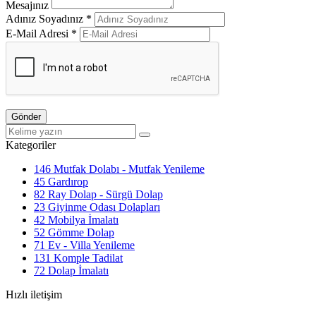
Mesajınız
Adınız Soyadınız *
E-Mail Adresi *
Gönder
Kategoriler
146
Mutfak Dolabı - Mutfak Yenileme
45
Gardırop
82
Ray Dolap - Sürgü Dolap
23
Giyinme Odası Dolapları
42
Mobilya İmalatı
52
Gömme Dolap
71
Ev - Villa Yenileme
131
Komple Tadilat
72
Dolap İmalatı
Hızlı iletişim