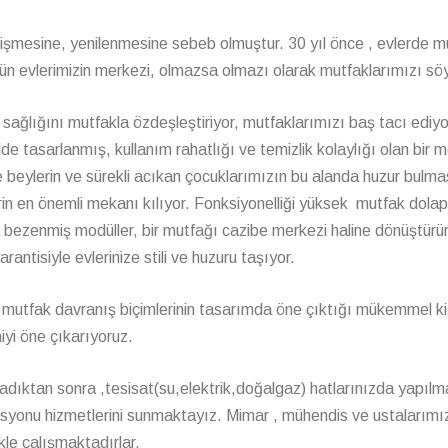
ğişmesine, yenilenmesine sebeb olmuştur. 30 yıl önce , evlerde m
n evlerimizin merkezi, olmazsa olmazı olarak mutfaklarımızı söy
sağlığını mutfakla özdeşleştiriyor, mutfaklarımızı baş tacı ediyo
lde tasarlanmış, kullanım rahatlığı ve temizlik kolaylığı olan bir
e beylerin ve sürekli acıkan çocuklarımızın bu alanda huzur bulma
in en önemli mekanı kılıyor. Fonksiyonelliği yüksek mutfak dolap
la bezenmiş modüller, bir mutfağı cazibe merkezi haline dönüştürür
antisiyle evlerinize stili ve huzuru taşıyor.
 mutfak davranış biçimlerinin tasarımda öne çıktığı mükemmel ki
iyi öne çıkarıyoruz.
adıktan sonra ,tesisat(su,elektrik,doğalgaz) hatlarınızda yapılm
rasyonu hizmetlerini sunmaktayız. Mimar , mühendis ve ustalarımı
kle çalışmaktadırlar.