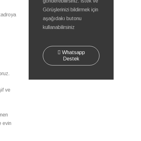
gönderebilirsiniz. İstek ve
Görüşlerinizi bildirmek için
 kadroya
aşağıdakı butonu
kullanabilirsiniz
Whatsapp
Destek
oruz.
şif ve
amen
e evin