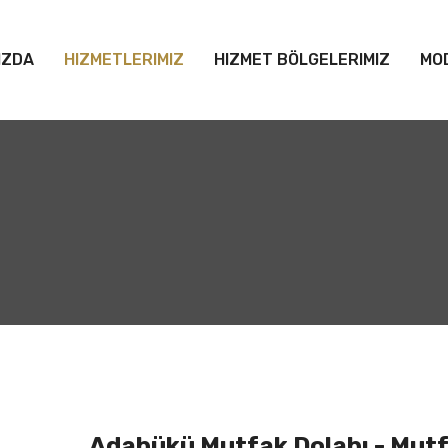
IZDA
HIZMETLERIMIZ
HIZMET BÖLGELERIMIZ
MO
Adabükü Mutfak Dolabı - Mut