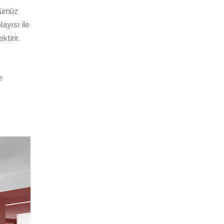
nümüz
ayısı ile
tirir.
e