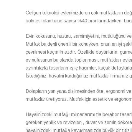
Gelişen teknoloji evlerimizde en çok mutfakların de
bölmesi olan hane sayısı %40 oranlarındayken, bugü
Evin kokusunu, huzuru, samimiyetini, mutluluğunu ve 
Mutfak bu denli önemli bir konuyken, onun en iyi şeki
çevrilmesi kaçınılmazdır. Özellikle bayanların, gurm
ev nüfusunun bu alanda toplanması, mutfakları evler
ayrıntılarla tasarlanmış iç hacimler, küçük detaylar
İstediğiniz, hayalini kurduğunuz mutfaklar firmamız gar
Dolapların yan yana dizilmesinden öte, ergonomi ve
mutfaklar üretiyoruz. Mutfak için estetik ve ergonom
Hayalinizdeki mutfağı mimarlarımızla beraber tasarl
gereken yenilik ve revizeleri , duvar ve zemin deko
hayalinizdeki mutfağa kavuşmanızda büyük bir titizli