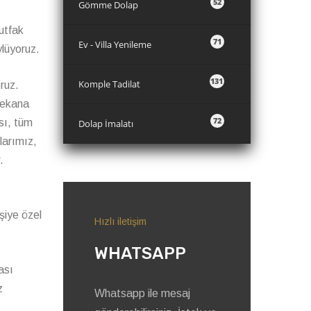
52
Gömme Dolap
utfak
71
Ev - Villa Yenileme
lüyoruz.
131
Komple Tadilat
ruz.
 mekana
72
sı, tüm
Dolap İmalatı
larımız,
.
şiye özel
Hızlı iletişim
WHATSAPP
ası
z
Whatsapp ile mesaj