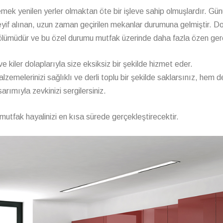
ek yenilen yerler olmaktan öte bir işleve sahip olmuşlardır. Gü
keyif alınan, uzun zaman geçirilen mekanlar durumuna gelmiştir. Dol
lümüdür ve bu özel durumu mutfak üzerinde daha fazla özen gerek
 ve kiler dolaplarıyla size eksiksiz bir şekilde hizmet eder.
zemelerinizi sağlıklı ve derli toplu bir şekilde saklarsınız, hem d
rımıyla zevkinizi sergilersiniz.
utfak hayalinizi en kısa sürede gerçekleştirecektir.