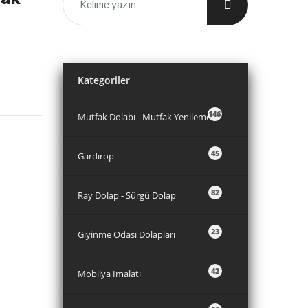
Kategoriler
146
Mutfak Dolabı - Mutfak Yenileme
45
Gardırop
82
Ray Dolap - Sürgü Dolap
23
Giyinme Odası Dolapları
42
Mobilya İmalatı