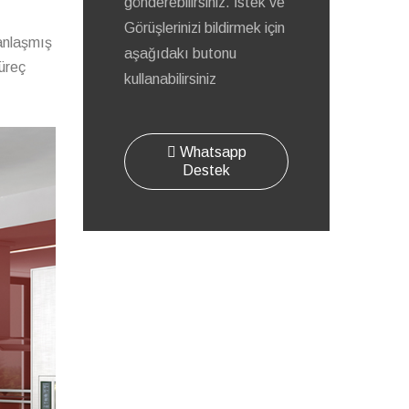
gönderebilirsiniz. İstek ve
Görüşlerinizi bildirmek için
 anlaşmış
aşağıdakı butonu
süreç
kullanabilirsiniz
Whatsapp
Destek