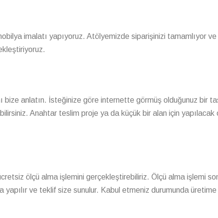
 mobilya imalatı yapıyoruz. Atölyemizde siparişinizi tamamlıyor ve
ekleştiriyoruz.
ı bize anlatın. İsteğinize göre internette görmüş olduğunuz bir t
lirsiniz. Anahtar teslim proje ya da küçük bir alan için yapılacak 
in ücretsiz ölçü alma işlemini gerçekleştirebiliriz. Ölçü alma işlemi 
yapılır ve teklif size sunulur. Kabul etmeniz durumunda üretime g