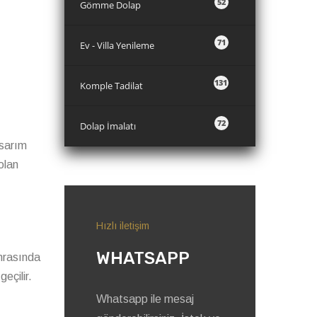
52
Gömme Dolap
71
Ev - Villa Yenileme
131
Komple Tadilat
72
Dolap İmalatı
asarım
olan
Hızlı iletişim
WHATSAPP
sonrasında
eçilir.
Whatsapp ile mesaj