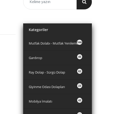
Kategoriler
146
Mutfak Dolabı - Mutfak Yenileme
45
Gardırop
82
Ray Dolap - Sürgü Dolap
23
Giyinme Odası Dolapları
42
Mobilya İmalatı