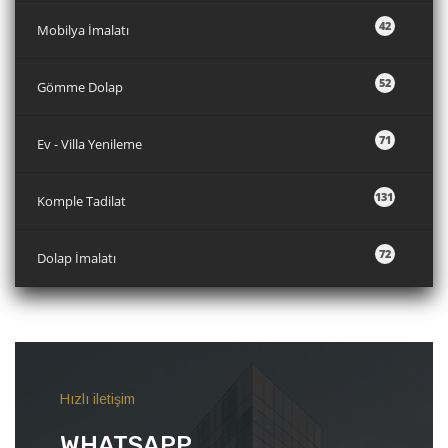
42
Mobilya İmalatı
52
Gömme Dolap
71
Ev - Villa Yenileme
131
Komple Tadilat
72
Dolap İmalatı
Hızlı iletişim
WHATSAPP