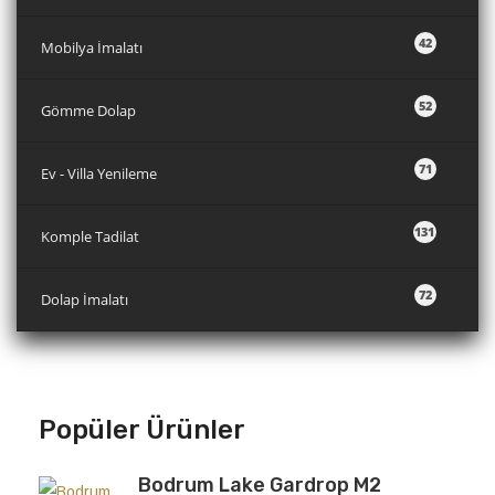
42
Mobilya İmalatı
52
Gömme Dolap
71
Ev - Villa Yenileme
131
Komple Tadilat
72
Dolap İmalatı
Popüler Ürünler
Bodrum Lake Gardrop M2