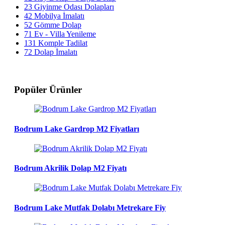
23
Giyinme Odası Dolapları
42
Mobilya İmalatı
52
Gömme Dolap
71
Ev - Villa Yenileme
131
Komple Tadilat
72
Dolap İmalatı
Popüler Ürünler
Bodrum Lake Gardrop M2 Fiyatları
Bodrum Akrilik Dolap M2 Fiyatı
Bodrum Lake Mutfak Dolabı Metrekare Fiy