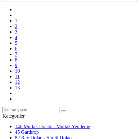
1
2
3
4
5
6
7
8
9
10
11
12
13
Kategoriler
146
Mutfak Dolabı - Mutfak Yenileme
45
Gardırop
82
Ray Dolap - Sürgü Dolap