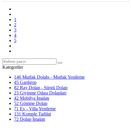
1
2
3
4
5
Kategoriler
146
Mutfak Dolabı - Mutfak Yenileme
45
Gardırop
82
Ray Dolap - Sürgü Dolap
23
Giyinme Odası Dolapları
42
Mobilya İmalatı
52
Gömme Dolap
71
Ev - Villa Yenileme
131
Komple Tadilat
72
Dolap İmalatı