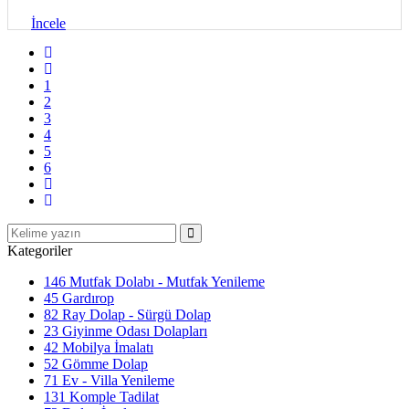
İncele
1
2
3
4
5
6
Kategoriler
146
Mutfak Dolabı - Mutfak Yenileme
45
Gardırop
82
Ray Dolap - Sürgü Dolap
23
Giyinme Odası Dolapları
42
Mobilya İmalatı
52
Gömme Dolap
71
Ev - Villa Yenileme
131
Komple Tadilat